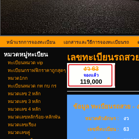
หน้าแรกการจองทะเบียน
เอกสารและวีธีการจองทะเบียนรถ
หมวดหมู่ทะเบียน
เลขทะเบียนรถสวย
ทะเบียนหมวด vip
งว 63
ทะเบียนกราฟฟิกราคาถูกสุดๆ
จองแล้ว
หมวด1กก
119,000
ทะเบียนหมวด กท กบ กร
หมวดเลข 2 หลัก
หมวดเลข 3 หลัก
ข้อมูล ทะเบียนรถสวย - ง
หมวดเลข 4 หลัก
หมวดเลขหลักร้อย-หลักพัน
หมวดตัวอักษร :
งว
หมวดเลขเรียง
เลขที่ทะเบียน :
63
หมวดเลขคู่