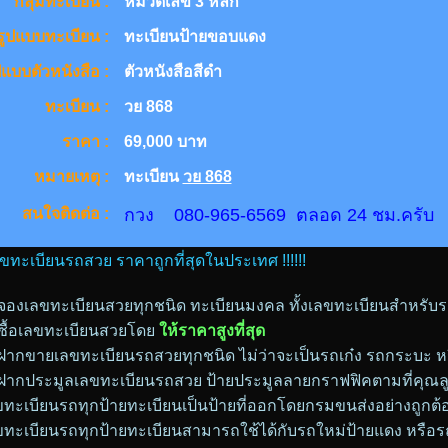
กลุ่มทะเบียน :
หมวดเลข 3 หลัก
รูปแบบทะเบียน :
ทะเบียนป้ายขอบแดง
ปแบบตัวหนังสือ :
ตัวหนังสือสีดำ
ทะเบียน :
วย 868
ราคา :
69,000 บาท
หมายเหตุ :
ทะเบียน
วย 868
สนใจติดต่อ :
กวง 080-965-6569 ตลอด 24 ชม.ครับ
ขทะเบียนรถสวย ราคาถูกที่สุดในประเทศ !!!!!!
บจองเลขทะเบียนสวยทุกชนิด ทะเบียนมงคล ทั้งเลขทะเบียนสำหรับรถ
บซื้อเลขทะเบียนสวยโดย
ให้ราคาสูงที่สุด
บฝากขายเลขทะเบียนรถสวยทุกชนิด ไม่ว่าจะเป็นรถเก๋ง รถกระบะ หร
บฝากประมูลเลขทะเบียนรถสวย ป้ายประมูลลายกราฟฟิคตามที่คุณลู
ขทะเบียนรถทุกป้ายทะเบียนเป็นป้ายที่ออกโดยกรมขนส่งอย่างถู
ขทะเบียนร
ถทุกป้ายทะเบียนสามารถใช้ได้กับรถใหม่ป้ายแดง หรือรถ