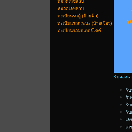
หมวดเลขสลับ
หมวดเลขหาบ
ทะเบียนรถตู้ (ป้ายฟ้า)
รู
ทะเบียนรถกระบะ (ป้ายเขียว)
ทะเบียนรถมอเตอร์ไซค์
รับจองเล
รั
รั
รั
รั
เล
เล