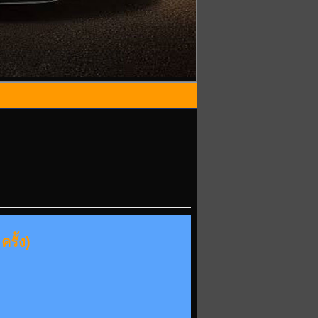
รั้ง)