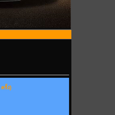
รั้ง)