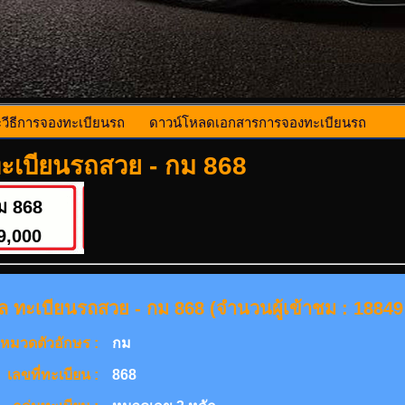
วีธีการจองทะเบียนรถ
ดาวน์โหลดเอกสารการจองทะเบียนรถ
ะเบียนรถสวย - กม 868
ม 868
9,000
ูล ทะเบียนรถสวย - กม 868 (จำนวนผู้เข้าชม : 18849 ค
หมวดตัวอักษร :
กม
เลขที่ทะเบียน :
868