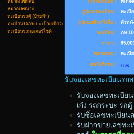
หมวดเลขสลับ
กลุ่มทะเบียน :
หมวดเ
หมวดเลขหาบ
รูปแบบทะเบียน :
ทะเบี
ทะเบียนรถตู้ (ป้ายฟ้า)
รูปแบบตัวหนังสือ :
ตัวหนั
ทะเบียนรถกระบะ (ป้ายเขียว)
ทะเบียนรถมอเตอร์ไซค์
ทะเบียน :
ภษ 10
ราคา :
65,00
หมายเหตุ :
ทะเบี
สนใจติดต่อ :
กวง 
รับจองเลขทะเบียนรถสวย
รับจองเลขทะเบียน
เก๋ง รถกระบะ รถตู้
รับซื้อเลขทะเบีย
รับฝากขายเลขทะเบ