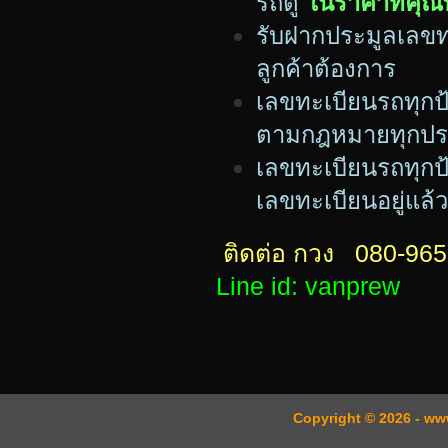
รถตู้
ในราคาที่คุ
รับฝากประมูลเลขท
ลูกค้าต้องการ
เลขทะเบียนรถทุกป้
ตามกฎหมายทุกปร
เลขทะเบียนร
ถทุกป
เลขทะเบียนอยู่แล้
ติดต่อ กวง 080-9
Line id: vanprew
Copyright © 2026 - www