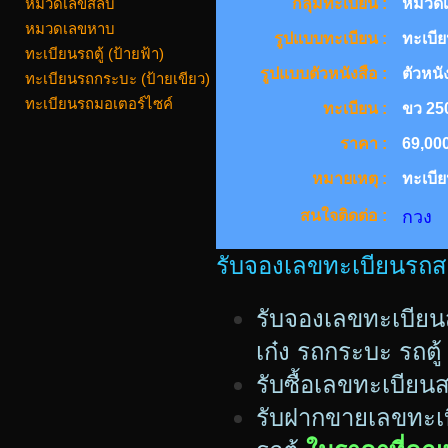
หมวดเลขสลับ
กลุ่มทะเบียน :
หมวดเ
หมวดเลขหาบ
รูปแบบทะเบียน :
ทะเบี
ทะเบียนรถตู้ (ป้ายฟ้า)
รูปแบบตัวหนังสือ :
ตัวหนั
ทะเบียนรถกระบะ (ป้ายเขียว)
ทะเบียนรถมอเตอร์ไซค์
ทะเบียน :
ขว 25
ราคา :
69,00
หมายเหตุ :
ทะเบี
สนใจติดต่อ :
กวง 
รับจองเลขทะเบียนรถสวย
รับจองเลขทะเบียน
เก๋ง รถกระบะ รถตู้
รับซื้อเลขทะเบีย
รับฝากขายเลขทะเบ