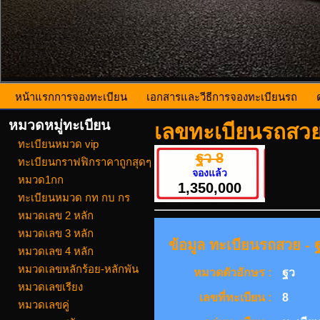
หน้าแรกการจองทะเบียน
เอกสารและวีธีการจองทะเบียนรถ
หมวดหมู่ทะเบียน
เลขทะเบียนรถสวย
ทะเบียนหมวด vip
ฐว 8
ทะเบียนกราฟฟิกราคาถูกสุดๆ
จองแล้ว
หมวด1กก
1,350,000
ทะเบียนหมวด กท กบ กร
หมวดเลข 2 หลัก
หมวดเลข 3 หลัก
ข้อมูล ทะเบียนรถสวย - ฐ
หมวดเลข 4 หลัก
หมวดเลขหลักร้อย-หลักพัน
หมวดตัวอักษร :
ฐว
หมวดเลขเรียง
เลขที่ทะเบียน :
8
หมวดเลขคู่